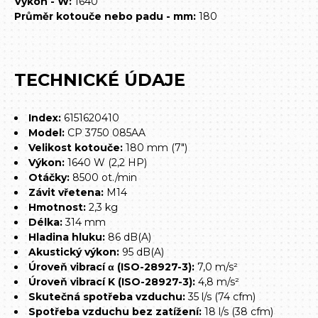
Výkon - W:
1640
Průměr kotouče nebo padu - mm:
180
TECHNICKÉ ÚDAJE
Index:
6151620410
Model:
CP 3750 085AA
Velikost kotouče:
180 mm (7")
Výkon:
1640 W (2,2 HP)
Otáčky:
8500 ot./min
Závit vřetena:
M14
Hmotnost:
2,3 kg
Délka:
314 mm
Hladina hluku:
86 dB(A)
Akustický výkon:
95 dB(A)
Úroveň vibrací α (ISO-28927-3):
7,0 m/s²
Úroveň vibrací K (ISO-28927-3):
4,8 m/s²
Skutečná spotřeba vzduchu:
35 l/s (74 cfm)
Spotřeba vzduchu bez zatížení:
18 l/s (38 cfm)