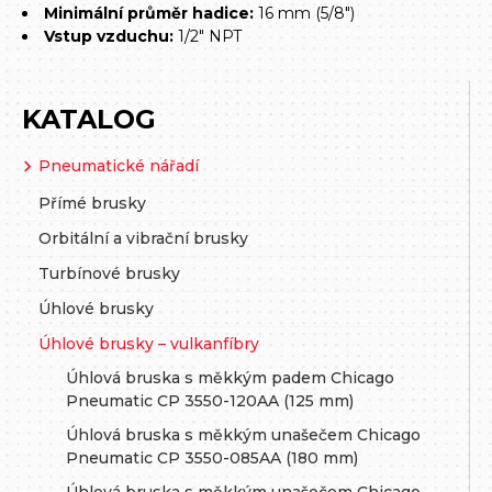
Minimální průměr hadice:
16 mm (5/8")
Vstup vzduchu:
1/2" NPT
KATALOG
Pneumatické nářadí
Přímé brusky
Orbitální a vibrační brusky
Turbínové brusky
Úhlové brusky
Úhlové brusky – vulkanfíbry
Úhlová bruska s měkkým padem Chicago
Pneumatic CP 3550-120AA (125 mm)
Úhlová bruska s měkkým unašečem Chicago
Pneumatic CP 3550-085AA (180 mm)