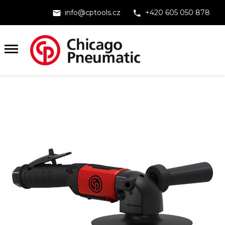
info@cptools.cz
+420 605 050 878