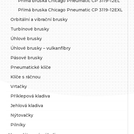
Přímá bruska Chicago Pneumatic CP 3119-12EL
Přímá bruska Chicago Pneumatic CP 3119-12EXL
Orbitální a vibrační brusky
Turbínové brusky
Úhlové brusky
Úhlové brusky – vulkanfíbry
Pásové brusky
Pneumatické klíče
Klíče s ráčnou
Vrtačky
Příklepová kladiva
Jehlová kladiva
Nýtovačky
Pilníky