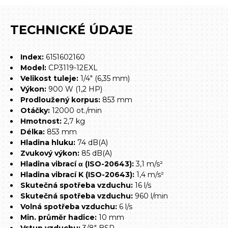
TECHNICKÉ ÚDAJE
Index:
6151602160
Model:
CP3119-12EXL
Velikost tuleje:
1/4" (6,35 mm)
Výkon:
900 W (1,2 HP)
Prodloužený korpus:
853 mm
Otáčky:
12000 ot./min
Hmotnost:
2,7 kg
Délka:
853 mm
Hladina hluku:
74 dB(A)
Zvukový výkon:
85 dB(A)
Hladina vibrací α (ISO-20643):
3,1 m/s²
Hladina vibrací K (ISO-20643):
1,4 m/s²
Skutečná spotřeba vzduchu:
16 l/s
Skutečná spotřeba vzduchu:
960 l/min
Volná spotřeba vzduchu:
6 l/s
Min. průměr hadice:
10 mm