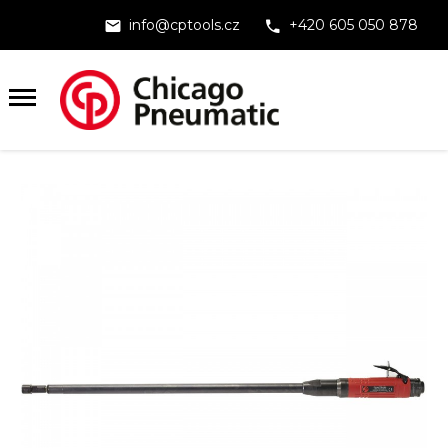
info@cptools.cz
+420 605 050 878