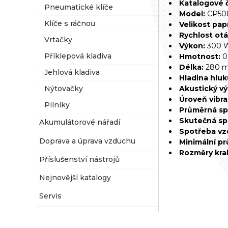
Katalogové č
Pneumatické klíče
Model:
CP50
Klíče s ráčnou
Velikost papí
Rychlost otá
Vrtačky
Výkon:
300 
Příklepová kladiva
Hmotnost:
0
Délka:
280 
Jehlová kladiva
Hladina hluk
Akustický vý
Nýtovačky
Úroveň vibra
Pilníky
Průměrná sp
Skutečná sp
Akumulátorové nářadí
Spotřeba vz
Doprava a úprava vzduchu
Minimální pr
Rozměry kra
Příslušenství nástrojů
Nejnovější katalogy
Servis