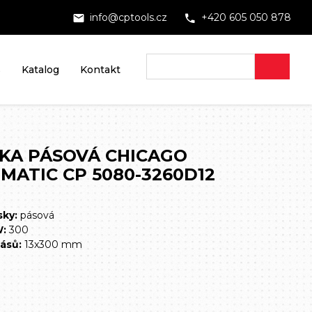
info@cptools.cz
+420 605 050 878
s
Katalog
Kontakt
KA PÁSOVÁ CHICAGO
MATIC CP 5080-3260D12
sky:
pásová
W:
300
ásů:
13x300 mm