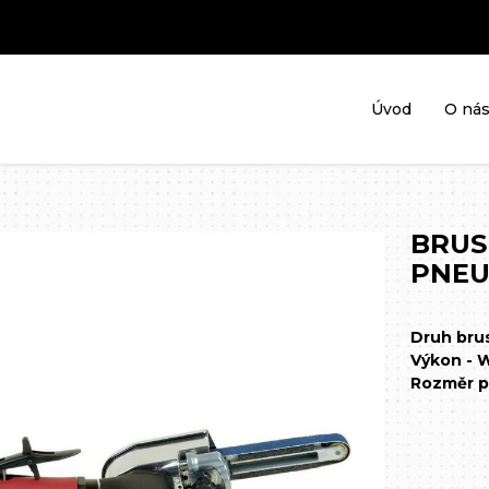
Úvod
O ná
BRUS
PNEU
Druh bru
Výkon - 
Rozměr p