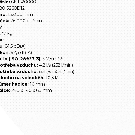
íslo:
6151620000
80-3260D12
ru:
13x300 mm
ček:
26 000 ot./min
W
,77 kg
mm
u:
81,5 dB(A)
kon:
92,5 dB(A)
cí α (ISO-28927-3):
< 2,5 m/s²
otřeba vzduchu:
4,2 l/s (252 l/min)
otřeba vzduchu:
8,4 l/s (504 l/min)
duchu na volnoběh:
10,3 l/s
ůměr hadice:
10 mm
bice:
240 x 140 x 60 mm