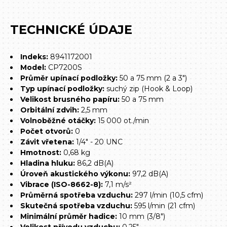
TECHNICKÉ ÚDAJE
Indeks:
8941172001
Model:
CP7200S
Průměr upínací podložky:
50 a 75 mm (2 a 3")
Typ upínací podložky:
suchý zip (Hook & Loop)
Velikost brusného papíru:
50 a 75 mm
Orbitální zdvih:
2,5 mm
Volnoběžné otáčky:
15 000 ot./min
Počet otvorů:
0
Závit vřetena:
1/4" - 20 UNC
Hmotnost:
0,68 kg
Hladina hluku:
86,2 dB(A)
Úroveň akustického výkonu:
97,2 dB(A)
Vibrace (ISO-8662-8):
7,1 m/s²
Průměrná spotřeba vzduchu:
297 l/min (10,5 cfm)
Skutečná spotřeba vzduchu:
595 l/min (21 cfm)
Minimální průměr hadice:
10 mm (3/8")