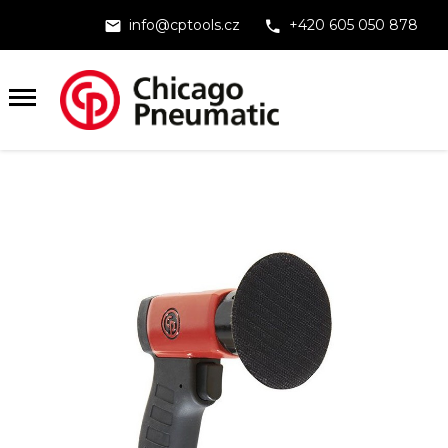
info@cptools.cz
+420 605 050 878